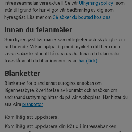
intresseanmälan vara aktuell. Se vår
Uthyrningspolicy
som
står till grund för hur vi gör vår bedömning av dig som
hyresgäst. Läs mer om
Så söker du bostad hos oss
.
Innan du felanmäler
Som hyresgäst har man vissa rättigheter och skyldigheter i
sitt boende. Vi kan hjälpa dig med mycket i ditt hem men
vissa saker kostar att få reparerade. Innan du felanmäler
föreslår vi att du tittar igenom listan
här (länk)
.
Blanketter
Blanketter för bland annat autogiro, ansökan om
lägenhetsbyte, överlåtelse av kontrakt och ansökan om
andrahandsuthyrning hittar du på vår webbplats. Här hittar du
alla våra
blanketter
.
Kom ihåg att uppdatera!
Kom ihåg att uppdatera din kötid i intressebanken