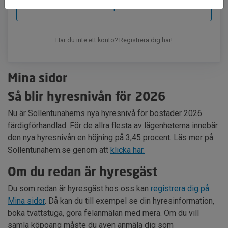
Mobilt BankId på annan enhet
Har du inte ett konto? Registrera dig här!
Mina sidor
Så blir hyresnivån för 2026
Nu är Sollentunahems nya hyresnivå för bostäder 2026
färdigförhandlad. För de allra flesta av lägenheterna innebär
den nya hyresnivån en höjning på 3,45 procent. Läs mer på
Sollentunahem.se genom att
klicka här.
Om du redan är hyresgäst
Du som redan är hyresgäst hos oss kan
registrera dig på
Mina sidor
. Då kan du till exempel se din hyresinformation,
boka tvättstuga, göra felanmälan med mera. Om du vill
samla köpoäng måste du även anmäla dig som