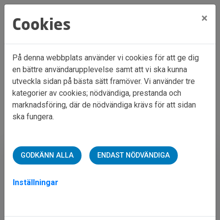
×
Cookies
På denna webbplats använder vi cookies för att ge dig
en bättre användarupplevelse samt att vi ska kunna
Hem
Mina sidor
utveckla sidan på bästa sätt framöver. Vi använder tre
kategorier av cookies; nödvändiga, prestanda och
marknadsföring, där de nödvändiga krävs för att sidan
Mina sidor
ska fungera.
Mobilt BankID
Lösenord
GODKÄNN ALLA
ENDAST NÖDVÄNDIGA
Inställningar
Starta Mobilt BankID