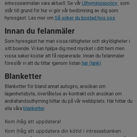
intresseanmälan vara aktuell. Se vår
Uthyrningspolicy
som
står till grund för hur vi gör vår bedömning av dig som
hyresgäst. Läs mer om
Så söker du bostad hos oss
.
Innan du felanmäler
Som hyresgäst har man vissa rättigheter och skyldigheter i
sitt boende. Vi kan hjälpa dig med mycket i ditt hem men
vissa saker kostar att få reparerade. Innan du felanmäler
föreslår vi att du tittar igenom listan
här (länk)
.
Blanketter
Blanketter för bland annat autogiro, ansökan om
lägenhetsbyte, överlåtelse av kontrakt och ansökan om
andrahandsuthyrning hittar du på vår webbplats. Här hittar du
alla våra
blanketter
.
Kom ihåg att uppdatera!
Kom ihåg att uppdatera din kötid i intressebanken