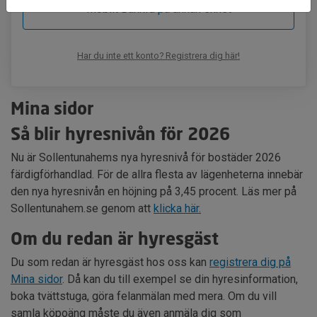
Mobilt BankId på annan enhet
Har du inte ett konto? Registrera dig här!
Mina sidor
Så blir hyresnivån för 2026
Nu är Sollentunahems nya hyresnivå för bostäder 2026
färdigförhandlad. För de allra flesta av lägenheterna innebär
den nya hyresnivån en höjning på 3,45 procent. Läs mer på
Sollentunahem.se genom att
klicka här.
Om du redan är hyresgäst
Du som redan är hyresgäst hos oss kan
registrera dig på
Mina sidor
. Då kan du till exempel se din hyresinformation,
boka tvättstuga, göra felanmälan med mera. Om du vill
samla köpoäng måste du även anmäla dig som