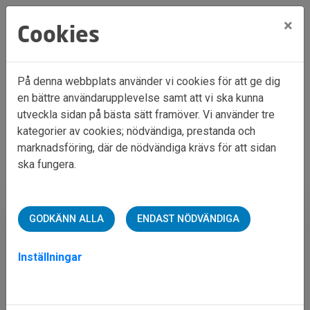
×
Cookies
På denna webbplats använder vi cookies för att ge dig
en bättre användarupplevelse samt att vi ska kunna
Hem
Mina sidor
utveckla sidan på bästa sätt framöver. Vi använder tre
kategorier av cookies; nödvändiga, prestanda och
marknadsföring, där de nödvändiga krävs för att sidan
Mina sidor
ska fungera.
Mobilt BankID
Lösenord
GODKÄNN ALLA
ENDAST NÖDVÄNDIGA
Inställningar
Starta Mobilt BankID