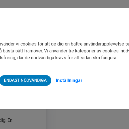
änder vi cookies för att ge dig en bättre användarupplevelse sa
Tillbaka till Sollentunahem.se
å bästa sätt framöver. Vi använder tre kategorier av cookies; nöd
föring, där de nödvändiga krävs för att sidan ska fungera.
rering sökande
Inställningar
ENDAST NÖDVÄNDIGA
nde
dig. En