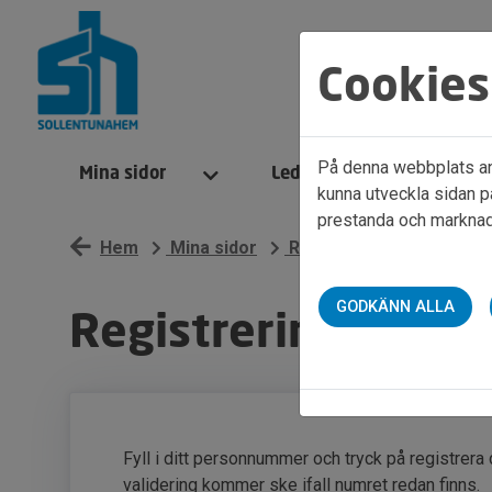
Cookies
På denna webbplats anv
Mina sidor
Ledigt just nu
kunna utveckla sidan p
prestanda och marknads
Hem
Mina sidor
Registrera dig
Regist
GODKÄNN ALLA
Registrering söka
Fyll i ditt personnummer och tryck på registrera 
validering kommer ske ifall numret redan finns.