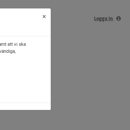
×
Logga in
mt att vi ska
vändiga,